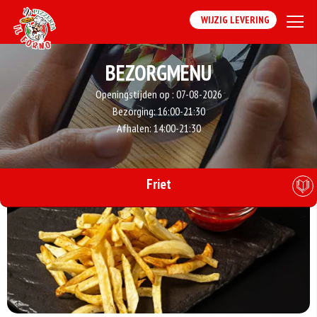
WIJZIG LEVERING
BEZORGMENU
Openingstijden op :
07-08-2026
Bezorging:
16:00-21:30
Afhalen:
14:00-21:30
Friet