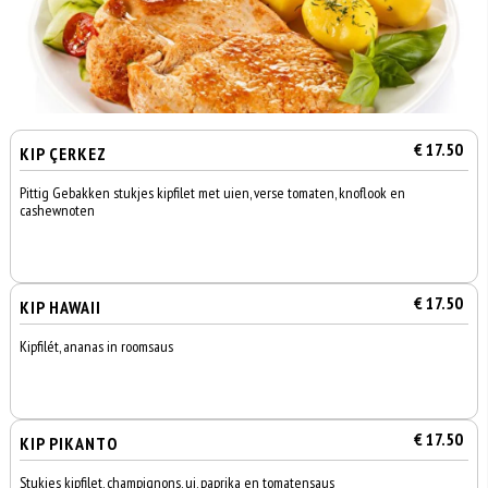
€ 17.50
KIP ÇERKEZ
Pittig Gebakken stukjes kipfilet met uien, verse tomaten, knoflook en
cashewnoten
€ 17.50
KIP HAWAII
Kipfilét, ananas in roomsaus
€ 17.50
KIP PIKANTO
Stukjes kipfilet, champignons, ui, paprika en tomatensaus