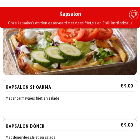
Kapsalon
Onze kapsalon's worden geserveerd met vlees, friet,sla en Chili ,knoflooksaus
€ 9.00
KAPSALON SHOARMA
Met shoarmavlees, friet en salade
€ 9.00
KAPSALON DÖNER
Met dönervlees, friet en salade