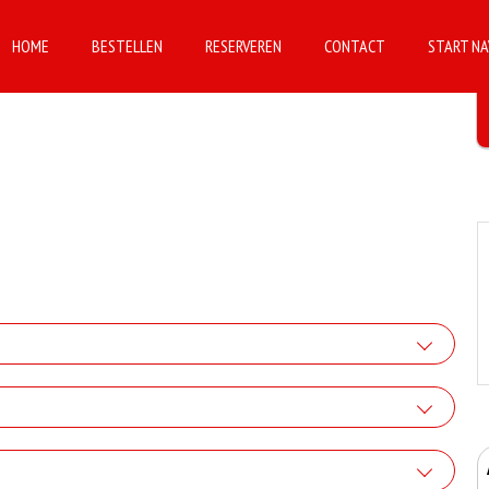
HOME
BESTELLEN
RESERVEREN
CONTACT
START NA
flook saus
+€1.00
 Donervlees
iskey saus