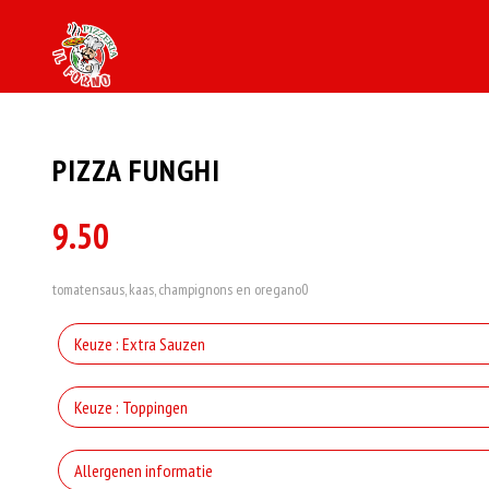
PIZZA FUNGHI
9.50
tomatensaus, kaas, champignons en oregano0
Keuze : Extra Sauzen
Kno
Keuze : Toppingen
extra
Allergenen informatie
Wh