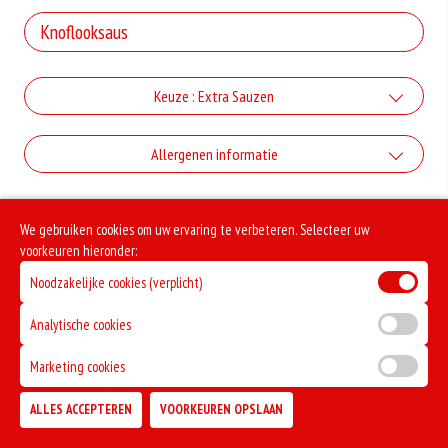
Keuze : Extra Sauzen
Knoflook saus
Allergenen informatie
+€1.00
Geen aangegeven allergenen.
Whiskey saus
We gebruiken cookies om uw ervaring te verbeteren. Selecteer uw
voorkeuren hieronder:
+€1.00
Tomaten uisaus
Noodzakelijke cookies (verplicht)
Analytische cookies
+€1.00
Sambal saus
Marketing cookies
+€1.00
ALLES ACCEPTEREN
VOORKEUREN OPSLAAN
Mayonaise
TOEVOEGEN