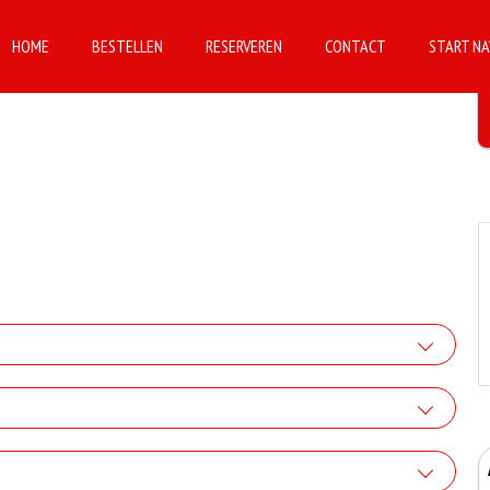
HOME
BESTELLEN
RESERVEREN
CONTACT
START NA
flook saus
+€1.00
 Donervlees
iskey saus