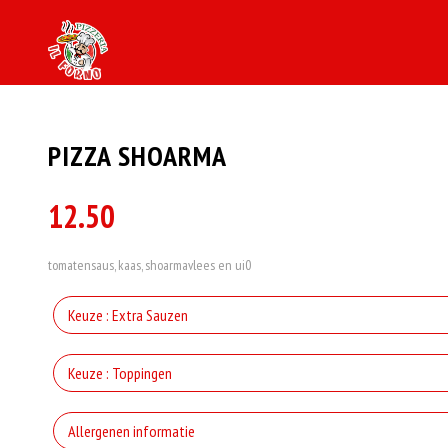
PIZZA SHOARMA
12.50
tomatensaus, kaas, shoarmavlees en ui0
Keuze : Extra Sauzen
Kno
Keuze : Toppingen
extra
Allergenen informatie
Wh