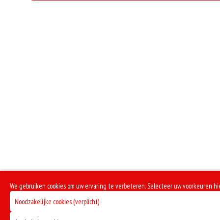
Geen aangegeven allergenen.
extra 
Toma
extr
Sam
ex
M
ext
extr
S
We gebruiken cookies om uw ervaring te verbeteren. Selecteer uw voorkeuren hi
extra 
Noodzakelijke cookies (verplicht)
ext